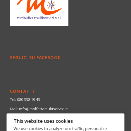
SEGUICI SU FACEBOOK
CONTATTI
Tel: 080 338 19 43
Mail: info@molfettamultiservizi.it
PEC: molfettamultiservizi@pec.it
This website uses cookies
Sede Legale: Via Martiri di Via Fani – Pal. Comunale
We use cookies to analyze our traffic, personalize